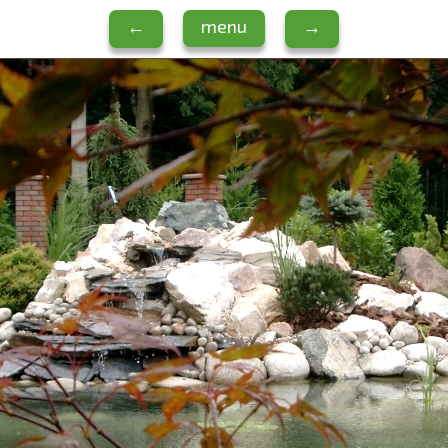
←
menu
→