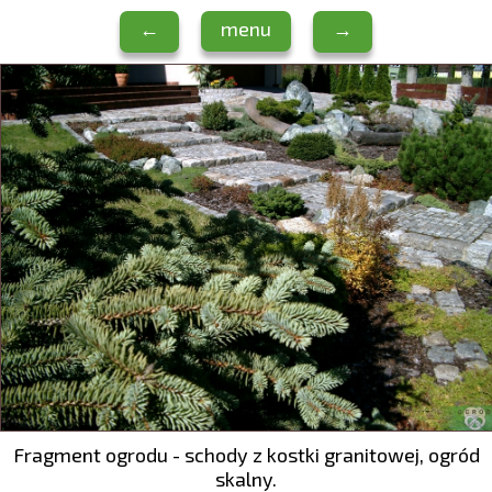
←
menu
→
Fragment ogrodu - schody z kostki granitowej, ogród
skalny.