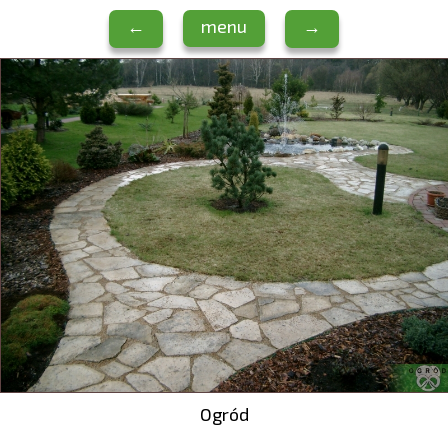
←
menu
→
Ogród