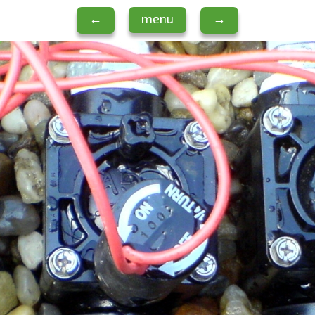
←
menu
→