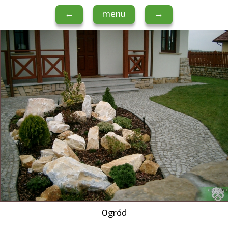
←
menu
→
Ogród