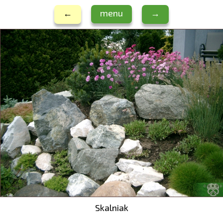
←
menu
→
Skalniak